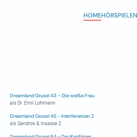
HOME
HÖRSPIELE
N
Dreamland Grusel 43 – Die weiße Frau
als Dr. Emil Lohmann
Dreamland Grusel 45 - Interferenzen 2
als Sandros & Insasse 2
Dreamland Grusel 64 - Der Kopfjäger