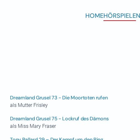
HOME
HÖRSPIELE
N
Dreamland Grusel 73 - Die Moortoten rufen
als Mutter Frisley
Dreamland Grusel 75 - Lockruf des Dämons
als Miss Mary Fraser
Tony Ballard 29 – Der Kampf um den Ring