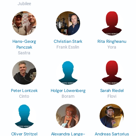
Jubilee
Hans-Georg
Christian Stark
Rita Ringheanu
Panczak
Frank Esslin
Yora
Sastra
Peter Lontzek
Holger Löwenberg
Sarah Riedel
Cinto
Boram
Flovi
Oliver Stritzel
Alexandra Lange-
Andreas Sartorius