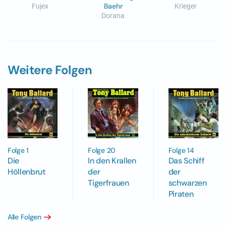
Baehr
Fujex
Krieger
Dorana
Weitere Folgen
Folge 20
Folge 1
Folge 14
In den Krallen
Die
Das Schiff
der
Höllenbrut
der
Tigerfrauen
schwarzen
Piraten
Alle Folgen