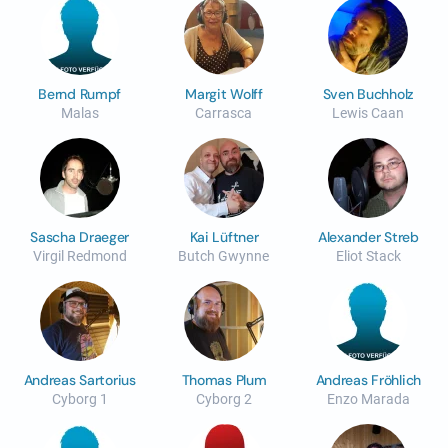
Bernd Rumpf
Margit Wolff
Sven Buchholz
Malas
Carrasca
Lewis Caan
Sascha Draeger
Kai Lüftner
Alexander Streb
Virgil Redmond
Butch Gwynne
Eliot Stack
Andreas Sartorius
Thomas Plum
Andreas Fröhlich
Cyborg 1
Cyborg 2
Enzo Marada