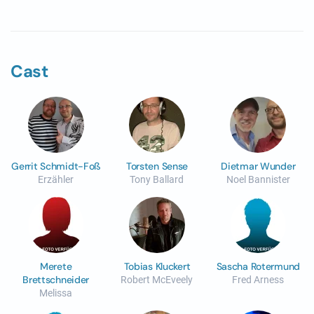
Cast
Gerrit Schmidt-Foß
Torsten Sense
Dietmar Wunder
Erzähler
Tony Ballard
Noel Bannister
Merete
Tobias Kluckert
Sascha Rotermund
Brettschneider
Robert McEveely
Fred Arness
Melissa