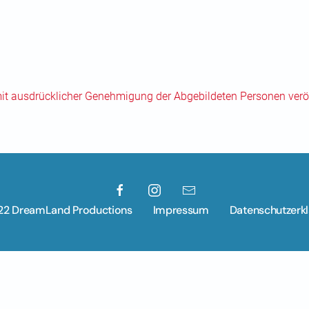
mit ausdrücklicher Genehmigung der Abgebildeten Personen veröf
22 DreamLand Productions
Impressum
Datenschutzerk