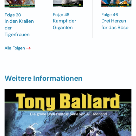
Folge 48
Folge 46
Folge 20
Kampf der
Drei Herzen
In den Krallen
Giganten
für das Böse
der
Tigerfrauen
Alle Folgen
Weitere Informationen