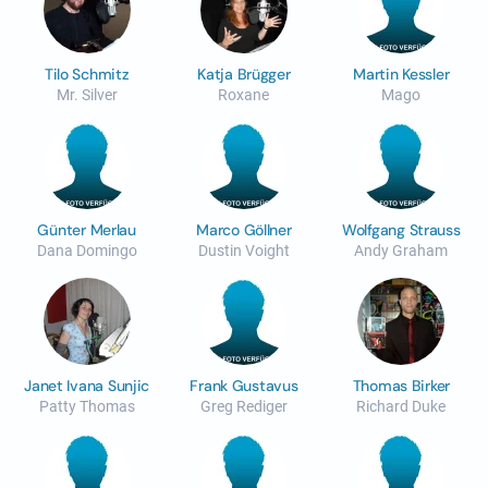
Tilo Schmitz
Katja Brügger
Martin Kessler
Mr. Silver
Roxane
Mago
Günter Merlau
Marco Göllner
Wolfgang Strauss
Dana Domingo
Dustin Voight
Andy Graham
Janet Ivana Sunjic
Frank Gustavus
Thomas Birker
Patty Thomas
Greg Rediger
Richard Duke