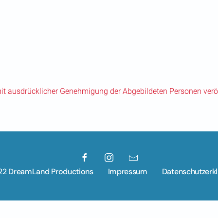
mit ausdrücklicher Genehmigung der Abgebildeten Personen veröf
22 DreamLand Productions
Impressum
Datenschutzerk