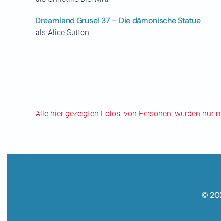
Dreamland Grusel 37 – Die dämonische Statue
als Alice Sutton
Alle hier gezeigten Fotos, von Personen, wurden nur 
© 20