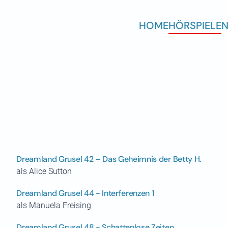
HOME
HÖRSPIELE
N
Dreamland Grusel 42 – Das Geheimnis der Betty H.
als Alice Sutton
Dreamland Grusel 44 - Interferenzen 1
als Manuela Freising
Dreamland Grusel 48 - Schattenlose Zeiten