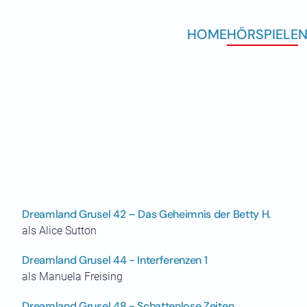
HOME
HÖRSPIELE
N
Dreamland Grusel 42 – Das Geheimnis der Betty H.
als Alice Sutton
Dreamland Grusel 44 - Interferenzen 1
als Manuela Freising
Dreamland Grusel 48 - Schattenlose Zeiten