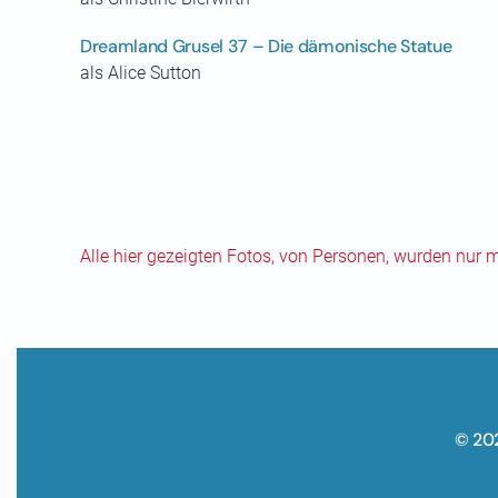
Dreamland Grusel 37 – Die dämonische Statue
als Alice Sutton
Alle hier gezeigten Fotos, von Personen, wurden nur 
© 20