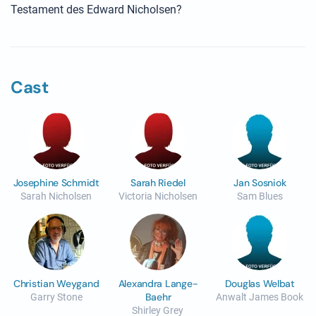
Testament des Edward Nicholsen?
Cast
Josephine Schmidt
Sarah Riedel
Jan Sosniok
Sarah Nicholsen
Victoria Nicholsen
Sam Blues
Christian Weygand
Alexandra Lange-
Douglas Welbat
Baehr
Garry Stone
Anwalt James Book
Shirley Grey