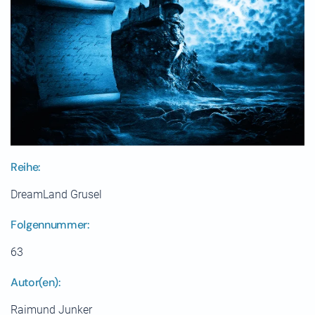
Reihe:
DreamLand Grusel
Folgennummer:
63
Autor(en):
Raimund Junker