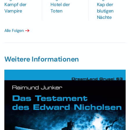
Kampf der
Hotel der
Kap der
Vampire
Toten
blutigen
Nächte
Alle Folgen
Weitere Informationen