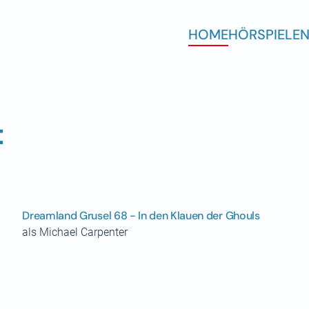
HOME
HÖRSPIELE
N
t
Dreamland Grusel 68 - In den Klauen der Ghouls
als Michael Carpenter