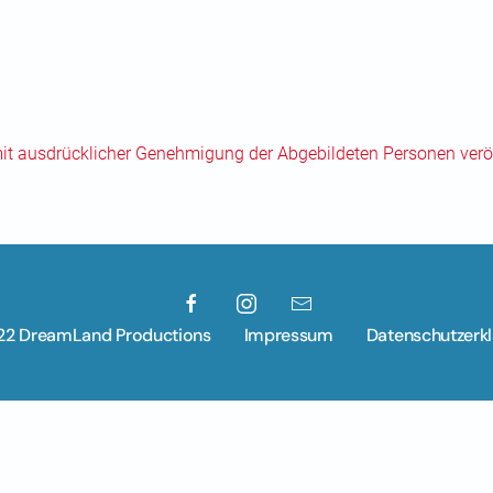
mit ausdrücklicher Genehmigung der Abgebildeten Personen veröf
22 DreamLand Productions
Impressum
Datenschutzerk