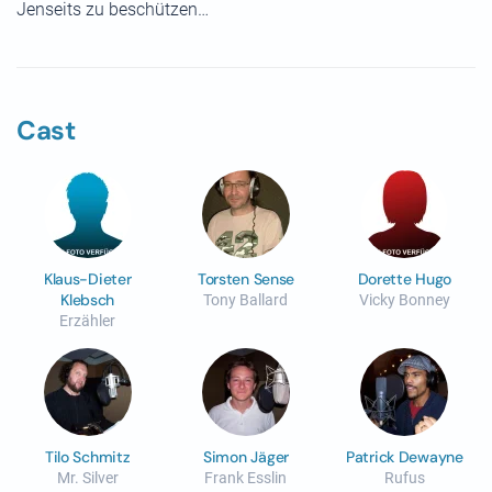
Jenseits zu beschützen…
Cast
Klaus-Dieter
Torsten Sense
Dorette Hugo
Klebsch
Tony Ballard
Vicky Bonney
Erzähler
Tilo Schmitz
Simon Jäger
Patrick Dewayne
Mr. Silver
Frank Esslin
Rufus