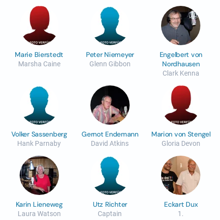
Marie Bierstedt
Peter Niemeyer
Engelbert von
Nordhausen
Marsha Caine
Glenn Gibbon
Clark Kenna
Volker Sassenberg
Gernot Endemann
Marion von Stengel
Hank Parnaby
David Atkins
Gloria Devon
Karin Lieneweg
Utz Richter
Eckart Dux
Laura Watson
Captain
1.