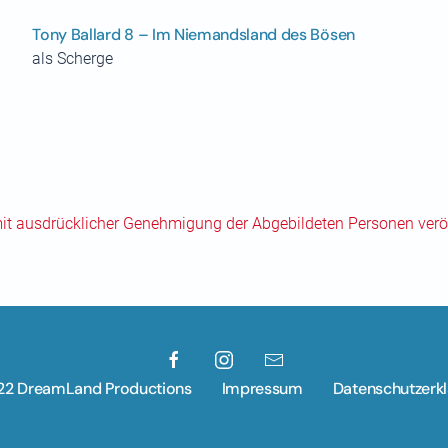
Tony Ballard 8 – Im Niemandsland des Bösen
als Scherge
mit ausdrücklicher Genehmigung der Abgebildeten Personen veröf
22 DreamLand Productions
Impressum
Datenschutzerk