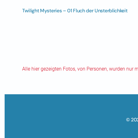
Twilight Mysteries – 01 Fluch der Unsterblichkeit
Alle hier gezeigten Fotos, von Personen, wurden nur 
© 20