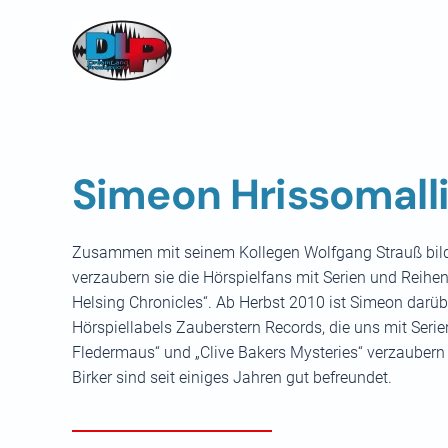
Skip to main content
Simeon Hrissomall
Zusammen mit seinem Kollegen Wolfgang Strauß bilde
verzaubern sie die Hörspielfans mit Serien und Reihen
Helsing Chronicles“. Ab Herbst 2010 ist Simeon darü
Hörspiellabels Zauberstern Records, die uns mit Serie
Fledermaus“ und „Clive Bakers Mysteries“ verzaube
Birker sind seit einiges Jahren gut befreundet.