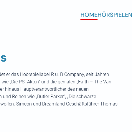
HOME
HÖRSPIELE
N
is
t er das Höörspiellabel R u. B Company, seit Jahren
 wie „Die PSI-Akten“ und die genialen „Faith – The Van
ber hinaus Hauptverantwortlicher des neuen
n und Reihen wie „Butler Parker“, „Die schwarze
rn wollen. Simeon und Dreamland Geschäftsführer Thomas