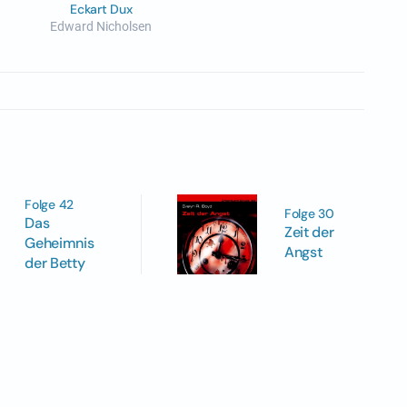
Eckart Dux
Edward Nicholsen
Folge 42
Folge 30
Das
Zeit der
Geheimnis
Angst
der Betty