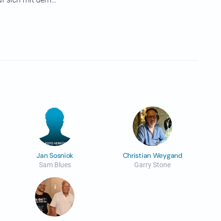
Jan Sosniok
Christian Weygand
Sam Blues
Garry Stone