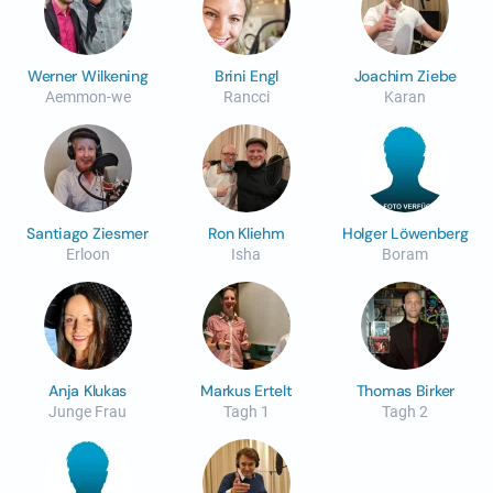
Werner Wilkening
Brini Engl
Joachim Ziebe
Aemmon-we
Rancci
Karan
Santiago Ziesmer
Ron Kliehm
Holger Löwenberg
Erloon
Isha
Boram
Anja Klukas
Markus Ertelt
Thomas Birker
Junge Frau
Tagh 1
Tagh 2