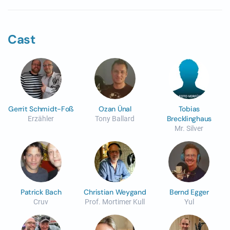
Cast
Gerrit Schmidt-Foß
Ozan Ünal
Tobias
Brecklinghaus
Erzähler
Tony Ballard
Mr. Silver
Patrick Bach
Christian Weygand
Bernd Egger
Cruv
Prof. Mortimer Kull
Yul