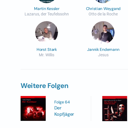
Martin Kessler
Christian Weygand
Lazarus, der Teufelssohn
Otto de la Roche
Horst Stark
Jannik Endemann
Mr. Willis
Jesus
Weitere Folgen
Folge 64
Der
Kopfjäger