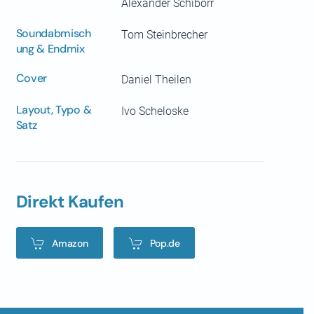
Alexander Schiborr
Soundabmisch
Tom Steinbrecher
ung & Endmix
Cover
Daniel Theilen
Layout, Typo &
Ivo Scheloske
Satz
Direkt Kaufen
Amazon
Pop.de