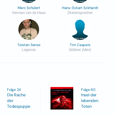
Marc Schülert
Hans-Eckart Eckhardt
Herman van de Haas
Zitatensprecher
Torsten Sense
Tim Caspers
Legionär
Söldner (Mini)
Folge 60
Folge 24
Insel der
Die Rache
lebenden
der
Toten
Todespuppe