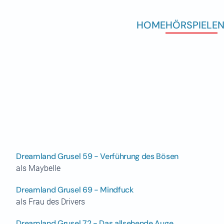
HOME
HÖRSPIELE
N
Dreamland Grusel 59 - Verführung des Bösen
als Maybelle
Dreamland Grusel 69 - Mindfuck
als Frau des Drivers
Dreamland Grusel 72 - Das allsehende Auge