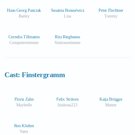
Hans-Georg Panczak
Susanna Bonaséwicz
Peter Flechtner
Bailey
Lisa
Tommy
Cornelia Tillmanns
Rita Ringheanu
Computerstimme
Stationsstimme
Cast: Finstergramm
Floria Zahn
Felix Strüven
Katja Brügger
Maybelle
Andreas223
Mutter
Ron Kliehm
Vater