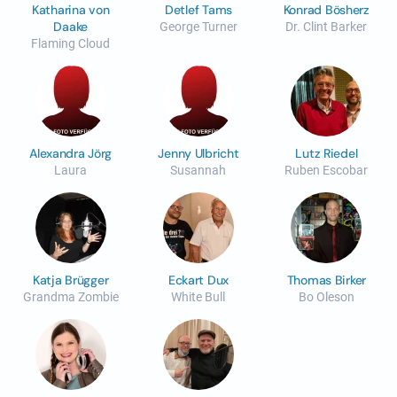
Katharina von
Detlef Tams
Konrad Bösherz
Daake
George Turner
Dr. Clint Barker
Flaming Cloud
Alexandra Jörg
Jenny Ulbricht
Lutz Riedel
Laura
Susannah
Ruben Escobar
Katja Brügger
Eckart Dux
Thomas Birker
Grandma Zombie
White Bull
Bo Oleson