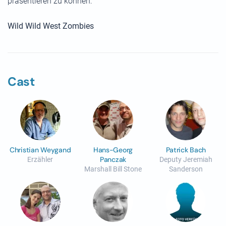
präsentieren zu können:
Wild Wild West Zombies
Cast
Christian Weygand
Hans-Georg
Patrick Bach
Panczak
Erzähler
Deputy Jeremiah
Marshall Bill Stone
Sanderson