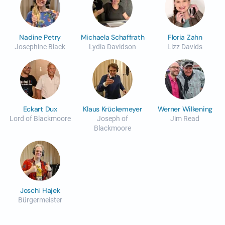
Nadine Petry
Michaela Schaffrath
Floria Zahn
Josephine Black
Lydia Davidson
Lizz Davids
Eckart Dux
Klaus Krückemeyer
Werner Wilkening
Lord of Blackmoore
Joseph of
Jim Read
Blackmoore
Joschi Hajek
Bürgermeister