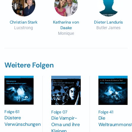
Christian Stark
Katharina von
Dieter Landuris
Daake
Lucstrong
Butler James
Monique
Weitere Folgen
Folge 61
Folge 41
Folge 07
Düstere
Die
Die Vampir-
Verwünschungen
Weltraummonst
Oma und ihre
Kleinen