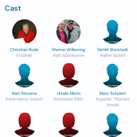
Cast
Christian Rode
Werner Wilkening
Detlef Bierstedt
Erzähler
Alan Spareborne
Walter Sickert
Bert Stevens
Ursela Monn
Marc Schülert
Pater Henry Ouston
Schwester Ellen
Superint. Thomas
Arnold