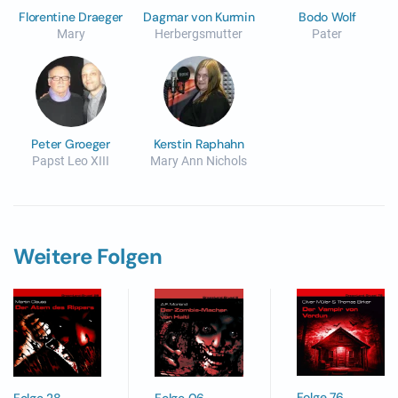
Florentine Draeger
Dagmar von Kurmin
Bodo Wolf
Mary
Herbergsmutter
Pater
Peter Groeger
Kerstin Raphahn
Papst Leo XIII
Mary Ann Nichols
Weitere Folgen
Folge 76