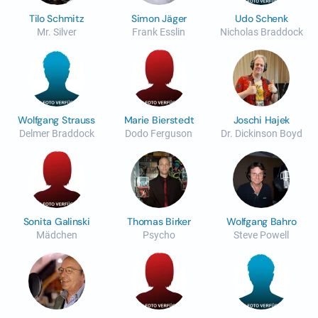
Tilo Schmitz
Simon Jäger
Udo Schenk
Mr. Silver
Frank Esslin
Nicholas Braddock
Wolfgang Strauss
Marie Bierstedt
Joschi Hajek
Delmer Braddock
Dodo Ferguson
Dr. Dickinson Boyd
Sonita Galinski
Thomas Birker
Wolfgang Bahro
Mädchen
Psycho
Steve Powell