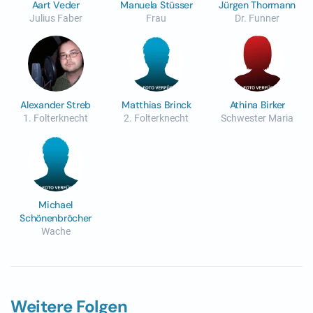
Aart Veder
Manuela Stüsser
Jürgen Thormann
Julius Faber
Frau
Dr. Funner
Alexander Streb
Matthias Brinck
Athina Birker
1. Folterknecht
2. Folterknecht
Schwester Maria
Michael
Schönenbröcher
Wache
Weitere Folgen