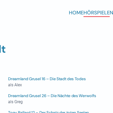
HOME
HÖRSPIELE
N
dt
Dreamland Grusel 16 – Die Stadt des Todes
als Alex
Dreamland Grusel 26 – Die Nächte des Werwolfs
als Greg
Tony Ballard 12 – Der Schatz der toten Seelen