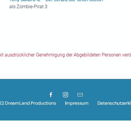
als Zombie-Pirat 3
mit ausdrücklicher Genehmigung der Abgebildeten Personen veröf
22 DreamLand Productions
Impressum
Datenschutzerk