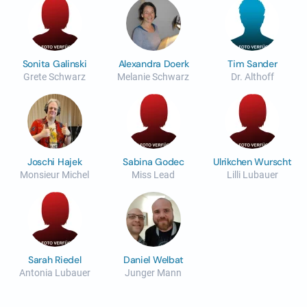
Sonita Galinski
Alexandra Doerk
Tim Sander
Grete Schwarz
Melanie Schwarz
Dr. Althoff
Joschi Hajek
Sabina Godec
Ulrikchen Wurscht
Monsieur Michel
Miss Lead
Lilli Lubauer
Sarah Riedel
Daniel Welbat
Antonia Lubauer
Junger Mann