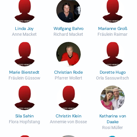
Linda Joy
Wolfgang Bahro
Marianne Groß
Anne Macket
Richard Macket
Fräulein Raimar
Marie Bierstedt
Christian Rode
Dorette Hugo
Fräulein Güssow
Pfarrer Wollert
Orla Sassuwitsch
Sila Sahin
Christin Klein
Katharina von
Daake
Flora Hopfstang
Annemie von Bosse
Rosi Müller