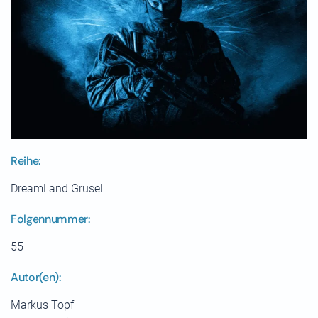
Reihe:
DreamLand Grusel
Folgennummer:
55
Autor(en):
Markus Topf