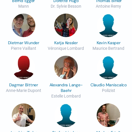
Bernd Egger
Dorette Hugo
Thomas Birker
Mann
Dr. Sylvie Besson
Antoine Remy
Dietmar Wunder
Katja Kessler
Kevin Kasper
Pierre Vaillant
Véronique Lombard
Maurice Bertrand
Dagmar Bittner
Alexandra Lange-
Claudio Maniscalco
Baehr
Anne-Marie Dupont
Polizist
Estelle Lombard