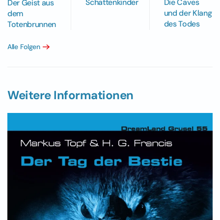
Schattenkinder
Die Caves
Der Geist aus
und der Klang
dem
des Todes
Totenbrunnen
Alle Folgen
Weitere Informationen