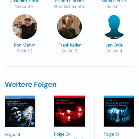
Joachim Ziebe
Stefan Lindner
Markus Ertelt
Verkäufer
Standesbeamter
Soldat 1
Ron Kliehm
Frank Keiler
Jan Odle
Soldat 2
Soldat 3
Soldat 4
Weitere Folgen
Folge 34
Folge 51
Folge 13