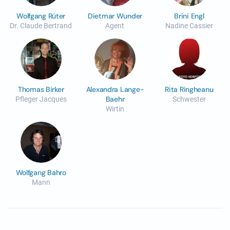
Wolfgang Rüter
Dietmar Wunder
Brini Engl
Dr. Claude Bertrand
Agent
Nadine Cassier
Thomas Birker
Alexandra Lange-
Rita Ringheanu
Baehr
Pfleger Jacques
Schwester
Wirtin
Wolfgang Bahro
Mann