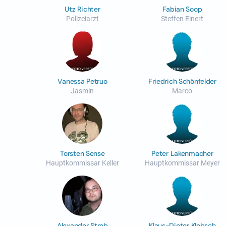
Utz Richter
Fabian Soop
Polizeiarzt
Steffen Einert
Vanessa Petruo
Friedrich Schönfelder
Jasmin
Marco
Torsten Sense
Peter Lakenmacher
Hauptkommissar Keller
Hauptkommissar Meyer
Alexander Streb
Klaus-Dieter Klebsch