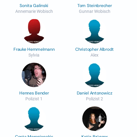
Sonita Galinski
Tom Steinbrecher
Annemarie Wobisch
Gunnar Wobisch
Frauke Hemmelmann
Christopher Albrodt
Sylvia
Alex
Hennes Bender
Daniel Antonowicz
Polizist 1
Polizist 2
Costa Meronianakis
Katja Brügger