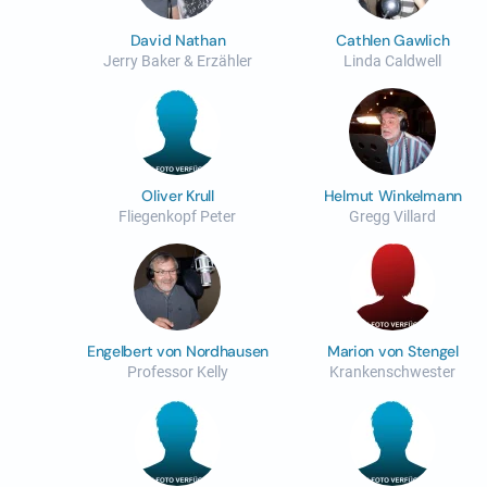
David Nathan
Cathlen Gawlich
Jerry Baker & Erzähler
Linda Caldwell
Oliver Krull
Helmut Winkelmann
Fliegenkopf Peter
Gregg Villard
Engelbert von Nordhausen
Marion von Stengel
Professor Kelly
Krankenschwester