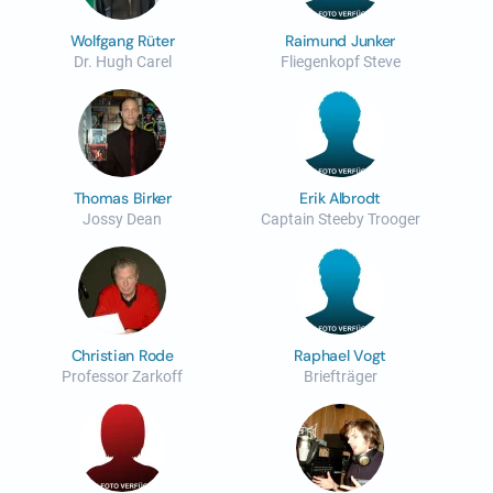
Wolfgang Rüter
Raimund Junker
Dr. Hugh Carel
Fliegenkopf Steve
Thomas Birker
Erik Albrodt
Jossy Dean
Captain Steeby Trooger
Christian Rode
Raphael Vogt
Professor Zarkoff
Briefträger