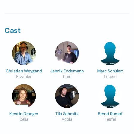
Cast
Christian Weygand
Jannik Endemann
Marc Schülert
Erzähler
Timo
Lucero
Kerstin Draeger
Tilo Schmitz
Bernd Rumpf
Celia
Adola
Teufel