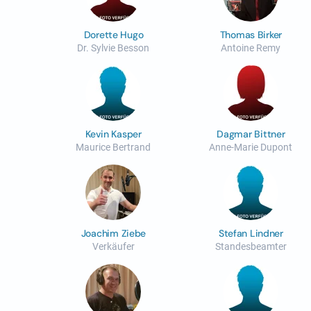
Dorette Hugo
Thomas Birker
Dr. Sylvie Besson
Antoine Remy
Kevin Kasper
Dagmar Bittner
Maurice Bertrand
Anne-Marie Dupont
Joachim Ziebe
Stefan Lindner
Verkäufer
Standesbeamter