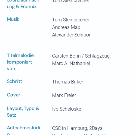
Tom Steinbrecher
ung & Endmix
Musik
Tom Steinbrecher
Andreas Max
Alexander Schiborr
Titelmelodie
Carsten Bohn / Schlagzeug:
komponiert
Marc A. Nathaniel
von
Schnitt
Thomas Birker
Cover
Mark Freier
Layout, Typo &
Ivo Scheloske
Satz
Aufnahmestudi
CSC in Hamburg, 2Days
o