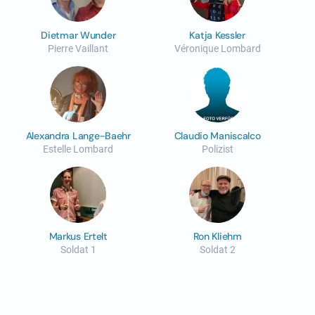
Dietmar Wunder
Katja Kessler
Pierre Vaillant
Véronique Lombard
Alexandra Lange-Baehr
Claudio Maniscalco
Estelle Lombard
Polizist
Markus Ertelt
Ron Kliehm
Soldat 1
Soldat 2