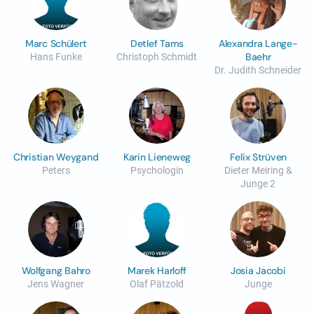
Marc Schülert
Detlef Tams
Alexandra Lange-
Baehr
Hans Funke
Christoph Schmidt
Dr. Judith Schneider
Christian Weygand
Karin Lieneweg
Felix Strüven
Peters
Psychologin
Dieter Meiring &
Junge 2
Wolfgang Bahro
Marek Harloff
Josia Jacobi
Jens Wagner
Olaf Pätzold
Junge