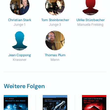
Christian Stark
Tom Steinbrecher
Ulrike Stürzbecher
Junge 1
Junge 3
Manuela Freising
Jean Coppong
Thomas Plum
Krassner
Mann
Weitere Folgen