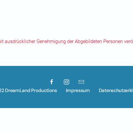
mit ausdrücklicher Genehmigung der Abgebildeten Personen veröf
22 DreamLand Productions
Impressum
Datenschutzerk