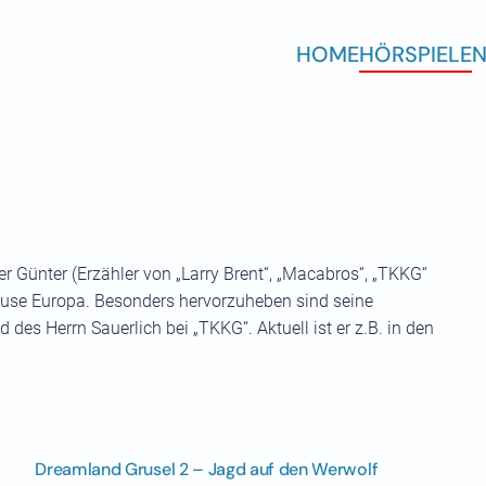
HOME
HÖRSPIELE
N
der Günter (Erzähler von „Larry Brent“, „Macabros“, „TKKG“
Hause Europa. Besonders hervorzuheben sind seine
 des Herrn Sauerlich bei „TKKG“. Aktuell ist er z.B. in den
Dreamland Grusel 2 – Jagd auf den Werwolf