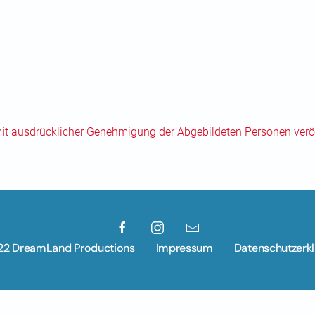
mit ausdrücklicher Genehmigung der Abgebildeten Personen veröf
22 DreamLand Productions
Impressum
Datenschutzerk